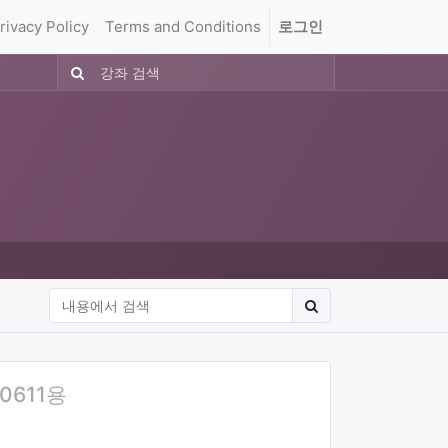
rivacy Policy
Terms and Conditions
로그인
0611용