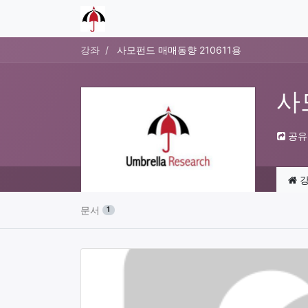
강좌
사모펀드 매매동향 210611용
사
공유
강
문서
1