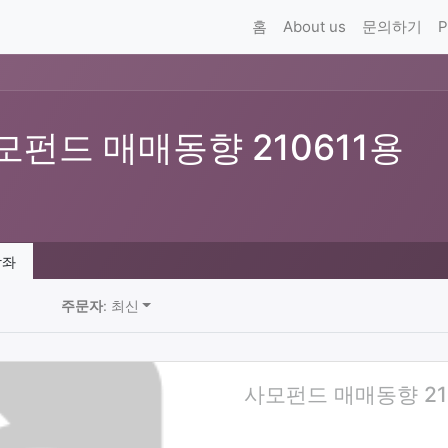
홈
About us
문의하기
P
모펀드 매매동향 210611용
좌
주문자
: 최신
사모펀드 매매동향 21