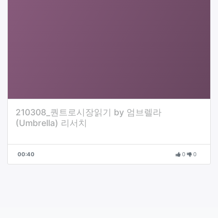
210308_퀀트로시장읽기 by 엄브렐라
(Umbrella) 리서치
00:40
0
0