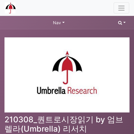
Nav
210308_퀀트로시장읽기 by 엄브
렐라(Umbrella) 리서치