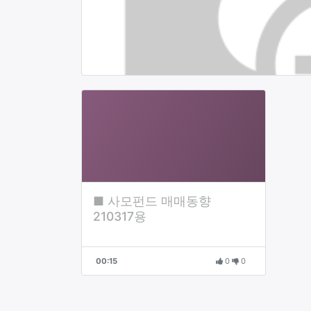
■ 사모펀드 매매동향
210317용
00:15
0
0