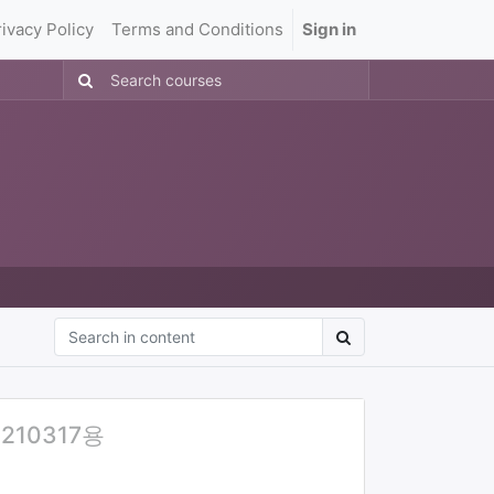
rivacy Policy
Terms and Conditions
Sign in
용
210317용