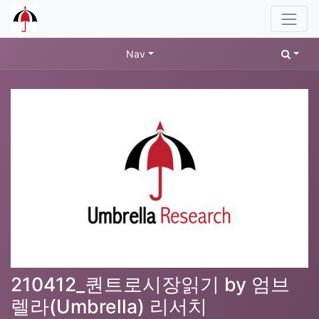
Nav
210412_퀀트로시장읽기 by 엄브
렐라(Umbrella) 리서치