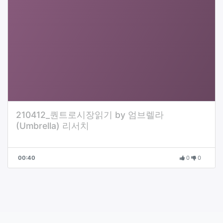
210412_퀀트로시장읽기 by 엄브렐라
(Umbrella) 리서치
00:40
0
0