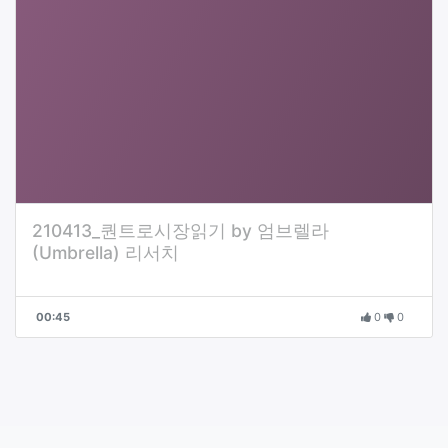
210413_퀀트로시장읽기 by 엄브렐라
(Umbrella) 리서치
00:45
0
0