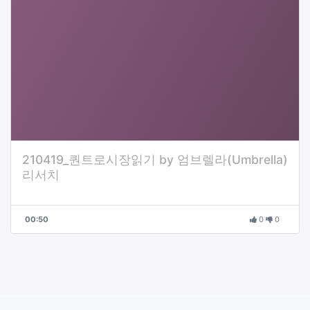
210419_퀀트로시장읽기 by 엄브렐라(Umbrella)
리서치
00:50
0
0