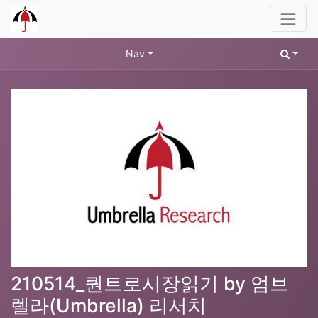
Nav
210514_퀀트로시장읽기 by 엄브
렐라(Umbrella) 리서치