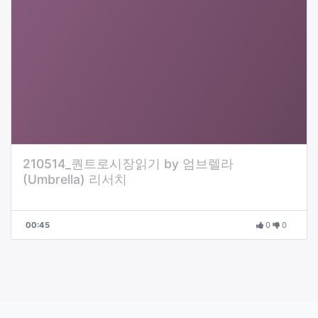
210514_퀀트로시장읽기 by 엄브렐라
(Umbrella) 리서치
00:45
0
0