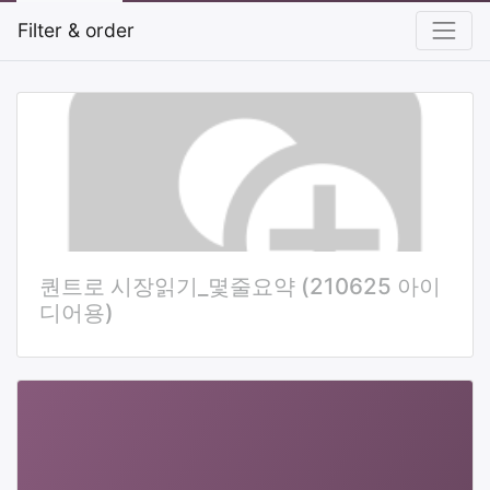
Filter & order
퀀트로 시장읽기_몇줄요약 (210625 아이
디어용)