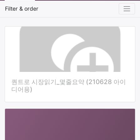
Filter & order
퀀트로 시장읽기_몇줄요약 (210628 아이
디어용)