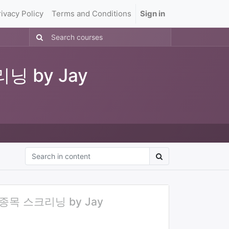
rivacy Policy
Terms and Conditions
Sign in
리닝 by Jay
요 종목 스크리닝 by Jay