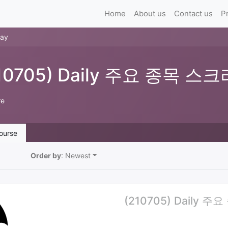
Home
About us
Contact us
P
ay
10705) Daily 주요 종목 스크
re
ourse
Order by
: Newest
(210705) Daily 주