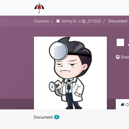
Courses
■ Jonny의 시황_211220
Document
■ 
Sha
C
Document
1