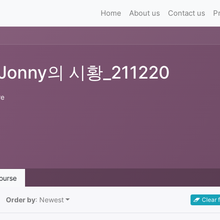
Home
About us
Contact us
P
Jonny의 시황_211220
re
ourse
Order by
: Newest
Clear f