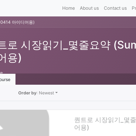
Home
About us
Contact us
P
10414 아이디어용)
트로 시장읽기_몇줄요약 (Summ
어용)
re
ourse
Order by
: Newest
퀀트로 시장읽기_몇줄요약
어용)