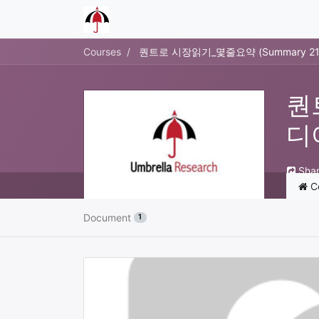
Courses
퀀트로 시장읽기_몇줄요약 (Summary 2
퀀
디
Sha
C
Document
1