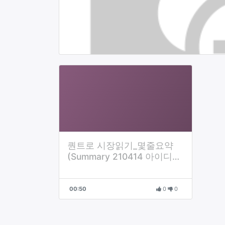
퀀트로 시장읽기_몇줄요약
(Summary 210414 아이디어
용)
00:50
0
0