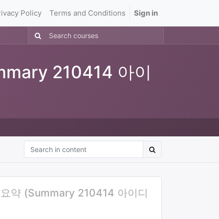
rivacy Policy
Terms and Conditions
Sign in
ary 210414 아이
 (Summary 210414 아이디