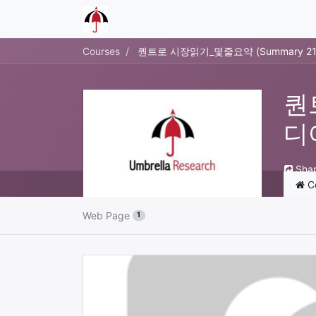
Courses
퀀트로 시장읽기_몇줄요약 (Summary 2
퀀
디
Sha
C
Web Page
1