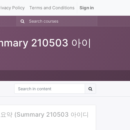
rivacy Policy
Terms and Conditions
Sign in
ary 210503 아이
 (Summary 210503 아이디