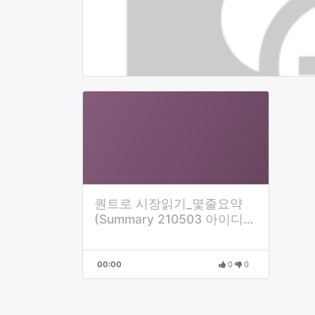
퀀트로 시장읽기_몇줄요약
(Summary 210503 아이디어
용
00:00
0
0