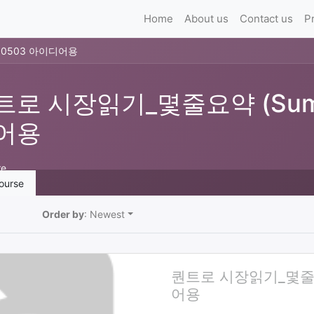
Home
About us
Contact us
P
10503 아이디어용
트로 시장읽기_몇줄요약 (Summ
어용
re
ourse
Order by
: Newest
퀀트로 시장읽기_몇줄요약
어용