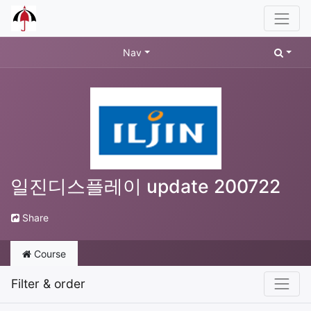
Nav
일진디스플레이 update 200722
Share
Course
Filter & order