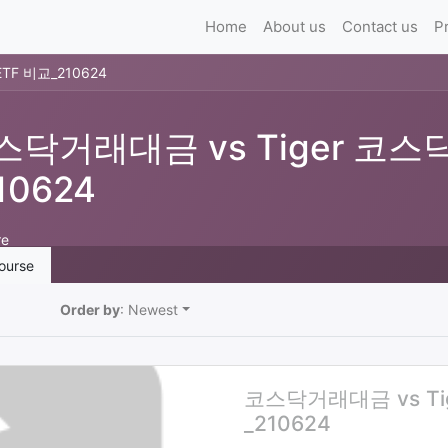
Home
About us
Contact us
P
F 비교_210624
스닥거래대금 vs Tiger 코스
10624
re
ourse
Order by
: Newest
코스닥거래대금 vs Ti
_210624